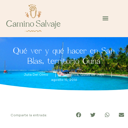
Qué ver y qué hacer en San
Blas, territorio Guna
Julia Del Olmo
América
,
Guías de viaje
agosto 15, 2016
Comparte la entrada: