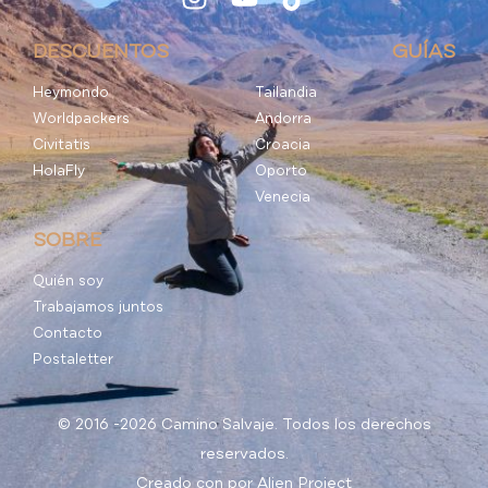
DESCUENTOS
GUÍAS
Heymondo
Tailandia
Worldpackers
Andorra
Civitatis
Croacia
HolaFly
Oporto
Venecia
SOBRE
Quién soy
Trabajamos juntos
Contacto
Postaletter
© 2016 -2026 Camino Salvaje. Todos los derechos
reservados.
Creado con
por
Alien Project