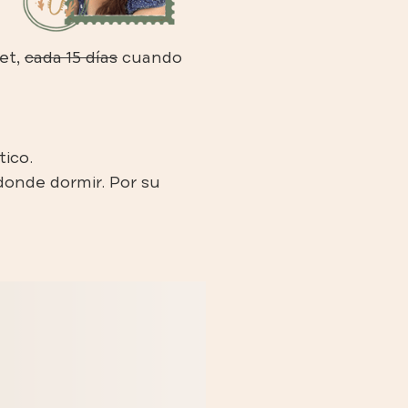
net,
cada 15 días
cuando
stico.
donde dormir. Por su