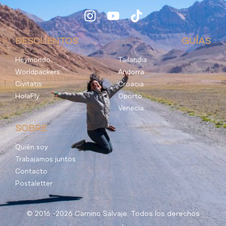
DESCUENTOS
GUÍAS
Heymondo
Tailandia
Worldpackers
Andorra
Civitatis
Croacia
HolaFly
Oporto
Venecia
SOBRE
Quién soy
Trabajamos juntos
Contacto
Postaletter
© 2016 -2026 Camino Salvaje. Todos los derechos