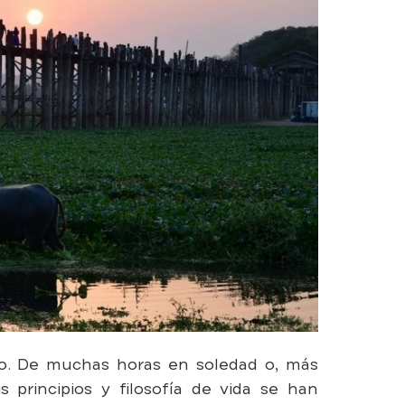
o. De muchas horas en soledad o, más
principios y filosofía de vida se han