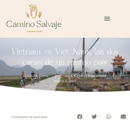
Vietnam vs Viet Nam, las dos
caras de un mismo país
Julia Del Olmo
Asia
,
Crónicas de viajes
enero 4, 2017
Comparte la entrada: