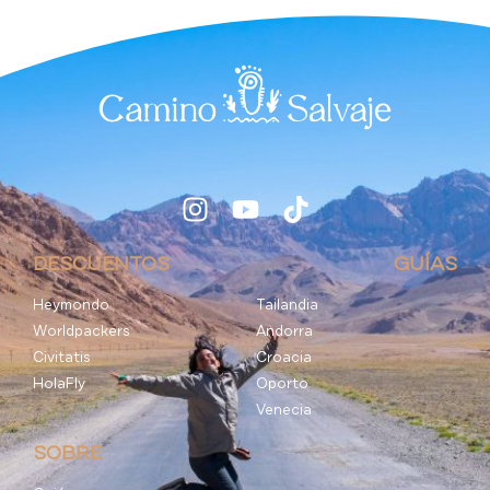
DESCUENTOS
GUÍAS
Heymondo
Tailandia
Worldpackers
Andorra
Civitatis
Croacia
HolaFly
Oporto
Venecia
SOBRE