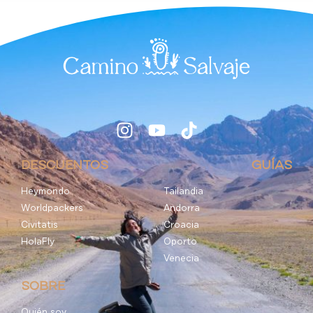
DESCUENTOS
GUÍAS
Heymondo
Tailandia
Worldpackers
Andorra
Civitatis
Croacia
HolaFly
Oporto
Venecia
SOBRE
Quién soy