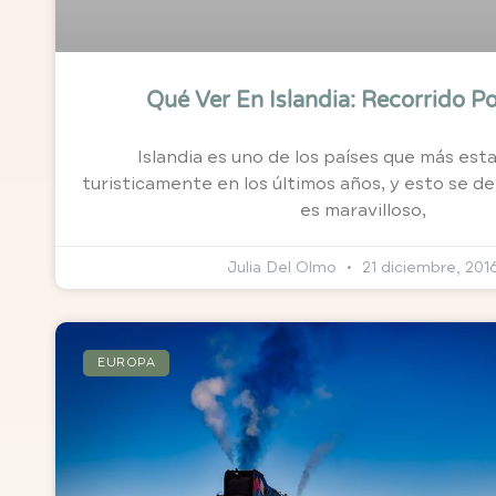
Qué Ver En Islandia: Recorrido Po
Islandia es uno de los países que más est
turisticamente en los últimos años, y esto se d
es maravilloso,
Julia Del Olmo
21 diciembre, 201
EUROPA