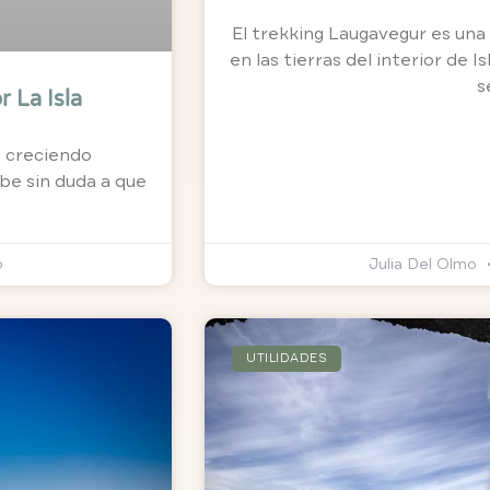
El trekking Laugavegur es un
en las tierras del interior de I
s
r La Isla
a creciendo
ebe sin duda a que
6
Julia Del Olmo
UTILIDADES