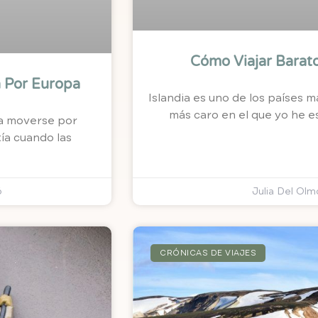
Cómo Viajar Barato
n Por Europa
Islandia es uno de los países
más caro en el que yo he e
ra moverse por
tía cuando las
6
Julia Del Ol
CRÓNICAS DE VIAJES