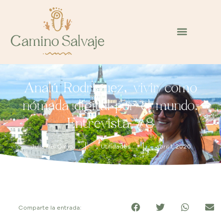
Analú Rodríguez, vivir como
nómada digital por el mundo.
Entrevista #8
Julia Del Olmo
Utilidades
abril 1, 2020
Comparte la entrada: