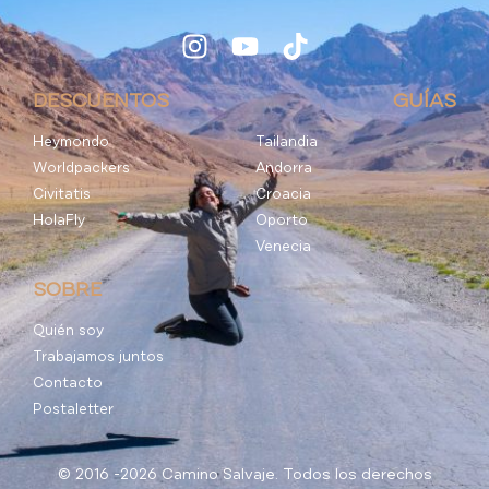
DESCUENTOS
GUÍAS
Heymondo
Tailandia
Worldpackers
Andorra
Civitatis
Croacia
HolaFly
Oporto
Venecia
SOBRE
Quién soy
Trabajamos juntos
Contacto
Postaletter
© 2016 -2026 Camino Salvaje. Todos los derechos