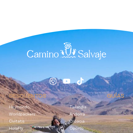
DESCUENTOS
GUÍAS
Heymondo
Tailandia
Worldpackers
Andorra
Civitatis
Croacia
HolaFly
Oporto