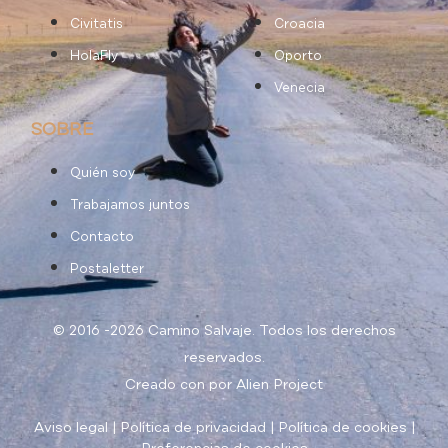
Civitatis
Croacia
HolaFly
Oporto
Venecia
SOBRE
Quién soy
Trabajamos juntos
Contacto
Postaletter
© 2016 -2026 Camino Salvaje. Todos los derechos
reservados.
Creado con
por
Alien Project
Aviso legal
|
Política de privacidad
|
Política de cookies
|