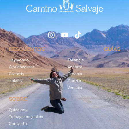
DESCUENTOS
GUÍAS
Heymondo
Tailandia
Worldpackers
Andorra
Civitatis
Croacia
HolaFly
Oporto
Venecia
SOBRE
Quién soy
Trabajamos juntos
Contacto