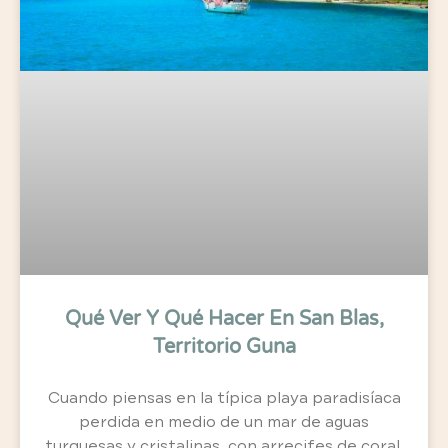
Qué Ver Y Qué Hacer En San Blas,
Territorio Guna
Cuando piensas en la típica playa paradisíaca
perdida en medio de un mar de aguas
turquesas y cristalinas, con arrecifes de coral,