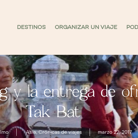
DESTINOS
ORGANIZAR UN VIAJE
PO
 y la entrega de ofr
Tak Bat
Olmo
Asia
,
Crónicas de viajes
marzo 22, 2017