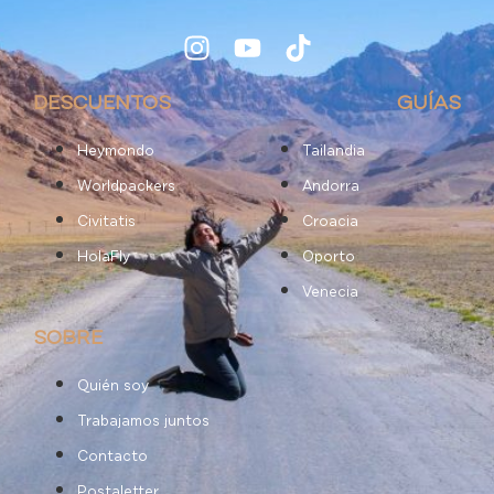
DESCUENTOS
GUÍAS
Heymondo
Tailandia
Worldpackers
Andorra
Civitatis
Croacia
HolaFly
Oporto
Venecia
SOBRE
Quién soy
Trabajamos juntos
Contacto
Postaletter