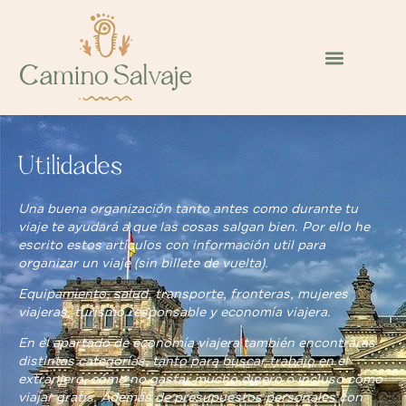
Utilidades
Una buena organización tanto antes como durante tu
viaje te ayudará a que las cosas salgan bien. Por ello he
escrito estos artículos con información util para
organizar un viaje (sin billete de vuelta).
Equipamiento, salud, transporte, fronteras, mujeres
viajeras, turismo responsable y economía viajera.
En el apartado de economía viajera también encontrarás
distintas categorías, tanto para buscar trabajo en el
extranjero, cómo no gastar mucho dinero o incluso cómo
viajar gratis. Además de presupuestos personales con