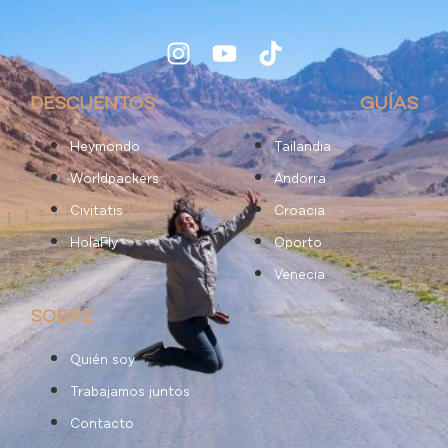
DESCUENTOS
GUÍAS
Heymondo
Tailandia
Worldpackers
Andorra
Civitatis
Croacia
HolaFly
Oporto
Venecia
SOBRE
Quién soy
Trabajamos juntos
Contacto