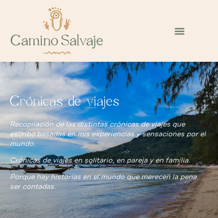
Crónicas de viajes
Recopilación de las distintas crónicas de viajes que
escribo basadas en mis experiencias y sensaciones por el
mundo.
Crónicas de viajes en solitario, en pareja y en familia.
Porque hay historias en el mundo que merecen la pena
ser contadas.