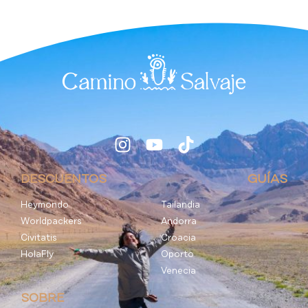
DESCUENTOS
GUÍAS
Heymondo
Tailandia
Worldpackers
Andorra
Civitatis
Croacia
HolaFly
Oporto
Venecia
SOBRE