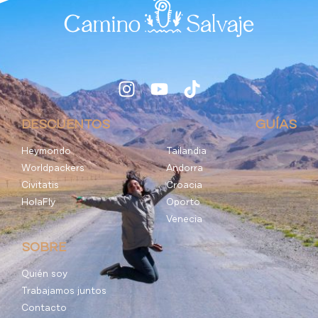
DESCUENTOS
GUÍAS
Heymondo
Tailandia
Worldpackers
Andorra
Civitatis
Croacia
HolaFly
Oporto
Venecia
SOBRE
Quién soy
Trabajamos juntos
Contacto