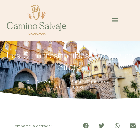
Los 5 imprescindibles qué ver en
Sintra
Julia Del Olmo
Europa
,
Guías de viaje
octubre 18, 2023
Comparte la entrada: