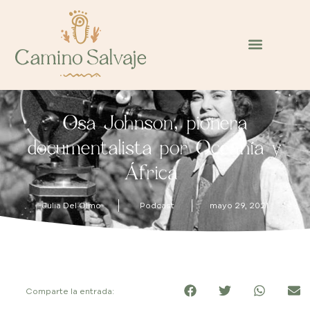
Osa Johnson, pionera
documentalista por Oceanía y
África
Julia Del Olmo
Podcast
mayo 29, 2021
Comparte la entrada: