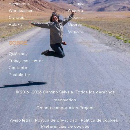
Heymondo
Tailandia
Worldpackers
Andorra
Civitatis
Croacia
HolaFly
Oporto
Venecia
SOBRE
Quién soy
Trabajamos juntos
Contacto
Postaletter
© 2016 -2026 Camino Salvaje. Todos los derechos
reservados.
Creado con
por
Alien Project
Aviso legal
|
Política de privacidad
|
Política de cookies
|
Preferencias de cookies