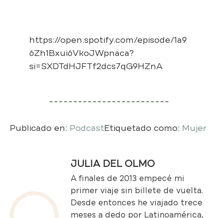
https://open.spotify.com/episode/1a9
6Zh1Bxui6VkoJWpnaca?
si=SXDTdHJFTf2dcs7qG9HZnA
Publicado en:
Podcast
Etiquetado como:
Mujer
JULIA DEL OLMO
A finales de 2013 empecé mi
primer viaje sin billete de vuelta.
Desde entonces he viajado trece
meses a dedo por Latinoamérica,