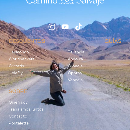
DESCUENTOS
GUÍAS
Heymondo
Tailandia
Worldpackers
Andorra
Civitatis
Croacia
HolaFly
Oporto
Venecia
SOBRE
Quién soy
Trabajamos juntos
Contacto
Postaletter