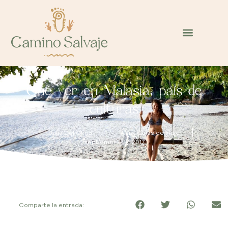
Qué ver en Malasia, país de
culturas
Julia Del Olmo
Asia
,
Guías de viaje
septiembre 27, 2017
Comparte la entrada: