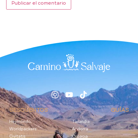
DESCUENTOS
GUÍAS
Heymondo
Tailandia
Worldpackers
Andorra
Civitatis
Croacia