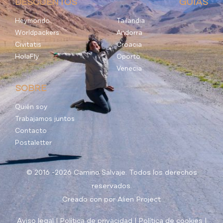
DESCUENTOS
GUÍAS
Heymondo
Tailandia
Worldpackers
Andorra
Civitatis
Croacia
HolaFly
Oporto
Venecia
SOBRE
Quién soy
Trabajamos juntos
Contacto
Postaletter
© 2016 -2026 Camino Salvaje. Todos los derechos
reservados.
Creado con
por
Alien Project
Aviso legal
|
Política de privacidad
|
Política de cookies
|