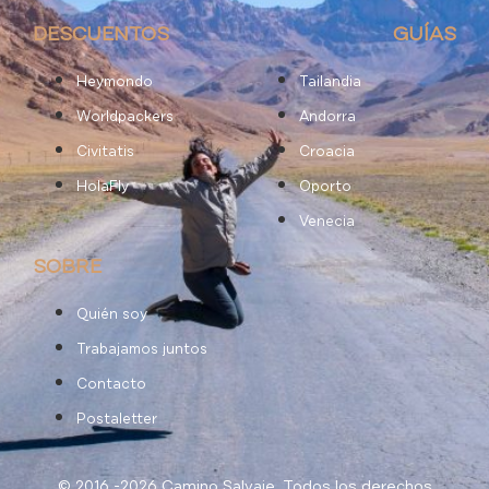
DESCUENTOS
GUÍAS
Heymondo
Tailandia
Worldpackers
Andorra
Civitatis
Croacia
HolaFly
Oporto
Venecia
SOBRE
Quién soy
Trabajamos juntos
Contacto
Postaletter
© 2016 -2026 Camino Salvaje. Todos los derechos